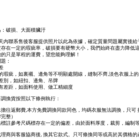
為：破損、大面積臟汙
2天內聯系售後客服提供照片以此為依據，確定質量問題屬實後給
定存在一定的瑕疵率，破損要有硬幣大小，我們始終在盡力降低
擔的只是單程的運費，望您能夠理解！
問題：
差
的瑕疵，如裏襯、邊角等不明顯處開線，縫制不齊,淡色衣服上
差別，如紐扣、邊角、吊牌
片有差距，如面料使用、做工精細度
要調換貨按照以下條例執行：
家承擔往返郵費,本方免費調換同款同色，均碼衣服無法調換，只可
牌完整）
站標註參考尺碼標存在一定的偏差，由於面料厚度，裁剪，編制
,代理商與客服協商後, 換其它款式。只可條換同等或高於其價