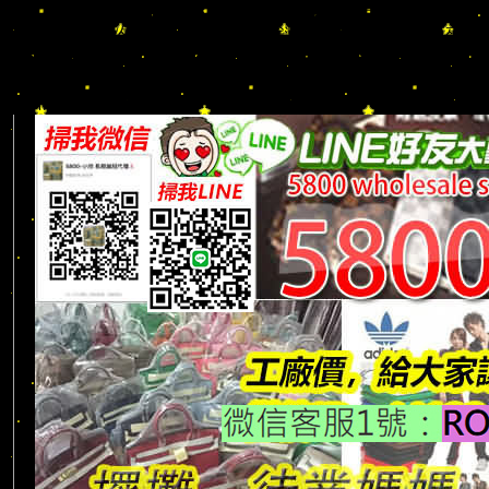
DESCENTE/LV/BURBERRY/GUCCI/PRADA/CHANEL/BALENCI
皮革/背心/大衣/外套/長褲/短褲/鞋子/斜背包/兩用包/長夾/短夾/
照夾/鑰匙包/化妝包/各類精品配件/一手貨源 工廠直營/可零售｜可批發
款： www.5800.com.tw
完整相簿款式下載：http://af5800cc.v.yupoo.com