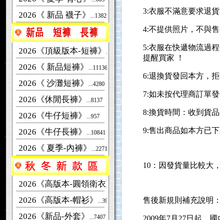
3:衣服不滿意要求退
2026《 新品 襪子》
...1382
4:不提供照片，不與
5:衣服在快遞物流過
2026《頂級版本-短褲》
...1612
提醒買家 ！
2026《 新品短褲》
...11136
6:退換貨發回本方，
2026《 沙灘短褲》
...4280
7:如未按代理商訂單
2026《休閒長褲》
...8137
8:換貨時間：收到貨
2026《牛仔短褲》
...957
9:售出商品如本方已
2026《牛仔長褲》
...10841
2026《 夏季-內褲》
...2271
10：因發貨量比較大
2026《高版本-圓領衛衣》
...11376
2026《高版本-帽衫》
售後新規則補充說明
...3980
2026《新品-外套》
...7407
2009年7月27日