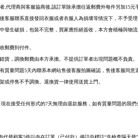
貨者,代理商與客服協商後,該訂單除承擔往返郵費外每件另加15
售後客服聯系直接發回衣服或者衣服人為損壞等情況下，不予受理
程中發生破損，包裝不完整，買家應拒絕簽收，本方會積極與物
拒收郵費到付件。
發錯貨，調換郵費由本方承擔。不提供訂單者出現問題概不負責。
品有質量問題5天內聯系本網站售後客服拍圖確認，售後客服同
下架或停售不予調換。退換貨一律使用送貨上門。
，現在接受任何形式的7天無理由退款服務，如有質量問題的我們
：
起，國內代發顧客5件以內在訂單（已付款）備註中標註“先檢查隔