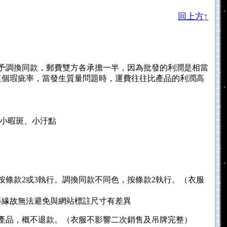
回上方↑
予調換同款，郵費雙方各承擔一半，因為批發的利潤是相當
這個瑕疵率，當發生質量問題時，運費往往比產品的利潤高
的小暇斑、小汙點
 按條款2或3執行。調換同款不同色，按條款2執行。（衣服
等緣故無法避免與網站標註尺寸有差異
格的產品，概不退款。（衣服不影響二次銷售及吊牌完整）