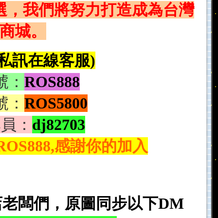
選，我們將努力打造成為台灣
商城。
私訊在線客服
)
號：
ROS888
號：
ROS5800
專員：
dj82703
S888,感謝你的加入
老闆們，原圖同步以下DM