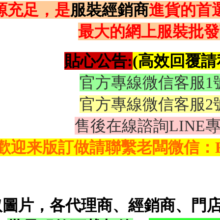
源充足，是
服裝經銷商
進貨的首
最大的網上服裝批發
💚
貼心公告:
(
高效回覆請
💛
官方專線微信客服1
💛
官方專線微信客服2
💛
售後在線諮詢LINE
歡迎来版訂做請聯繫老闆微信：RO
取圖片，各代理商、經銷商、門店