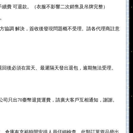
元手續費 可退款。（衣服不影響二次銷售及吊牌完整）
。
流方協調 解決，簽收後發現問題概不受理。請各代理商註意
意退回後必須在當天、最遲隔天發出退包，逾期無法受理。
公司只出70臺幣退貨運費，請廣大客戶互相通知，謝謝。
天發”，倉庫有充裕時間安排人員仔細檢查，此類訂單貨品發出