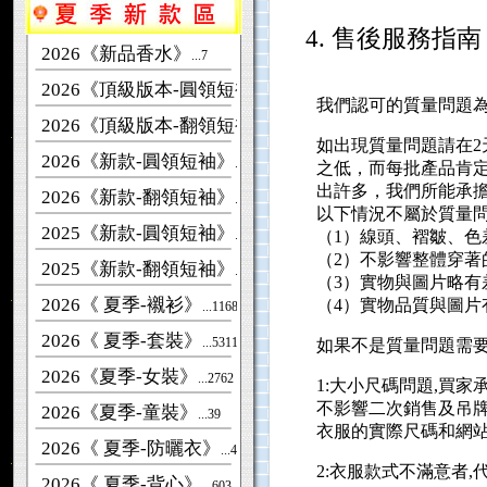
4. 售後服務指南
2026《新品香水》
...7
2026《頂級版本-圓領短袖》
...6471
我們認可的質量問題
2026《頂級版本-翻領短袖》
...3882
如出現質量問題請在
2026《新款-圓領短袖》
...28940
之低，而每批產品肯
出許多，我們所能承
2026《新款-翻領短袖》
...4961
以下情況不屬於質量
2025《新款-圓領短袖》
...62272
（1）線頭、褶皺、色
（2）不影響整體穿著
2025《新款-翻領短袖》
...6852
（3）實物與圖片略有
2026《 夏季-襯衫》
（4）實物品質與圖
...1168
2026《 夏季-套裝》
...5311
如果不是質量問題需
2026《夏季-女裝》
...2762
1:大小尺碼問題,買
不影響二次銷售及吊
2026《夏季-童裝》
...39
衣服的實際尺碼和網
2026《 夏季-防曬衣》
...481
2:衣服款式不滿意者
2026《 夏季-背心》
...603