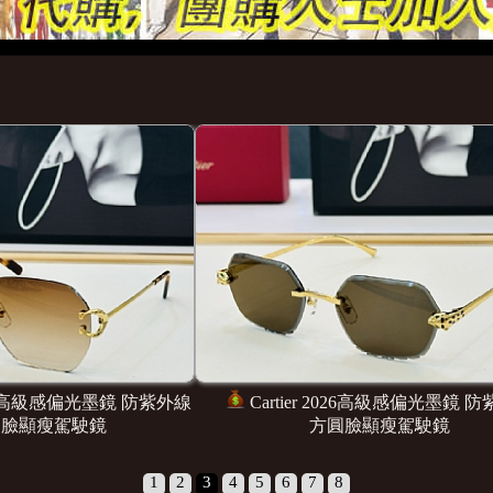
tier 2026高級感偏光墨鏡 防紫外線
Cartier 2026高級感偏
方圓臉顯瘦駕駛鏡
方圓臉顯瘦駕駛
1
2
3
4
5
6
7
8