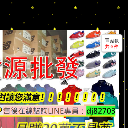
Nike/Adidas/KENZO/Aape/衣服/包包/襯衫/T 恤/上衣/風衣/夾克/羽絨/
片夾/後背包/託特包/生活用品/腰包/水桶包/鑰匙圈/吊飾/旅行袋/護
業媽媽 代購 團購人士加入 LINE ID:dj82703 官網選
結帳
共
0
件