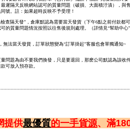
、最遲隔天反映網站認可的質量問題（破損、大面積汙漬），與
色同號。註：如果超時反映不予受理！
檢查隔天發”，倉庫默認為需要當天發貨（下午6點之前付款都
可的質量問題情況按照以往售後規則處理。（詳情見“幫助中心
無法當天發貨，訂單狀態變為“訂單掛起”客服也會單獨通知~
質量問題為由不要我們換發，只是要退回，那麽公司默認為該收
服款可放入預存款。
源網提供
最優質
的一手貨源
、
滿1