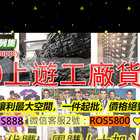
AGA/DIOR/Hermes/FENDI/MONCLER/Armani/Supreme/CK/
肩背包/手提包/零錢包/涼鞋/運動鞋/球鞋/短靴/長靴/拖鞋/手拿包/名
｜團購長期配合 現貨充足 詢問秒回 快速出貨/歡迎批發 團購 擺灘 待