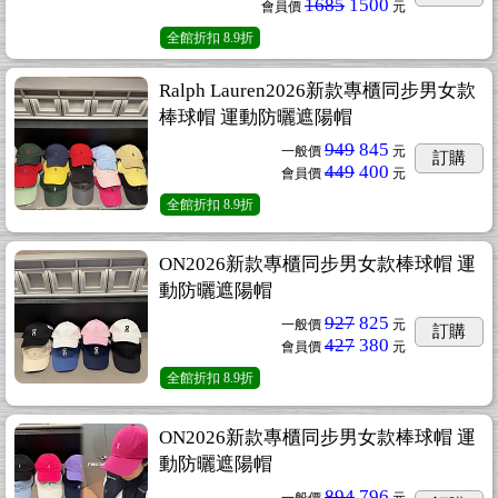
1685
1500
會員價
元
全館折扣
8.9折
Ralph Lauren2026新款專櫃同步男女款
棒球帽 運動防曬遮陽帽
949
845
一般價
元
訂購
449
400
會員價
元
全館折扣
8.9折
ON2026新款專櫃同步男女款棒球帽 運
動防曬遮陽帽
927
825
一般價
元
訂購
427
380
會員價
元
全館折扣
8.9折
ON2026新款專櫃同步男女款棒球帽 運
動防曬遮陽帽
894
796