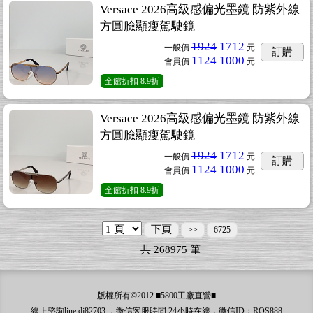
Versace 2026高級感偏光墨鏡 防紫外線
方圓臉顯瘦駕駛鏡
1924
1712
一般價
元
訂購
1124
1000
會員價
元
全館折扣
8.9折
Versace 2026高級感偏光墨鏡 防紫外線
方圓臉顯瘦駕駛鏡
1924
1712
一般價
元
訂購
1124
1000
會員價
元
全館折扣
8.9折
下頁
>>
6725
共
268975
筆
版權所有©2012 ■5800工廠直營■
線上諮詢line:dj82703 ，微信客服時間:24小時在線，微信ID：ROS888