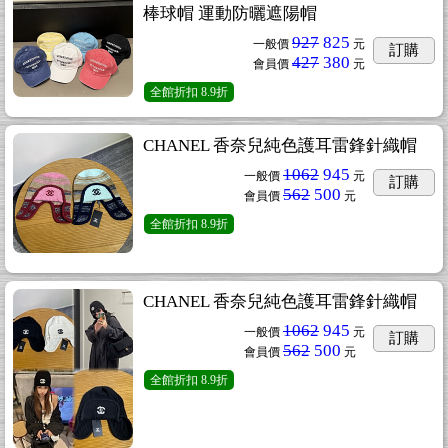
棒球帽 運動防曬遮陽帽
927
825
一般價
元
訂購
427
380
會員價
元
全館折扣
8.9折
CHANEL 香奈兒純色護耳雷鋒針織帽
1062
945
一般價
元
訂購
562
500
會員價
元
全館折扣
8.9折
CHANEL 香奈兒純色護耳雷鋒針織帽
1062
945
一般價
元
訂購
562
500
會員價
元
全館折扣
8.9折