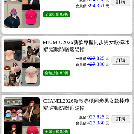
一般價
元
訂購
394
351
會員價
元
全館折扣
8.9折
MIUMIU2026新款專櫃同步男女款棒球
帽 運動防曬遮陽帽
927
825
一般價
元
訂購
427
380
會員價
元
全館折扣
8.9折
CHANEL2026新款專櫃同步男女款棒球
帽 運動防曬遮陽帽
927
825
一般價
元
訂購
427
380
會員價
元
全館折扣
8.9折