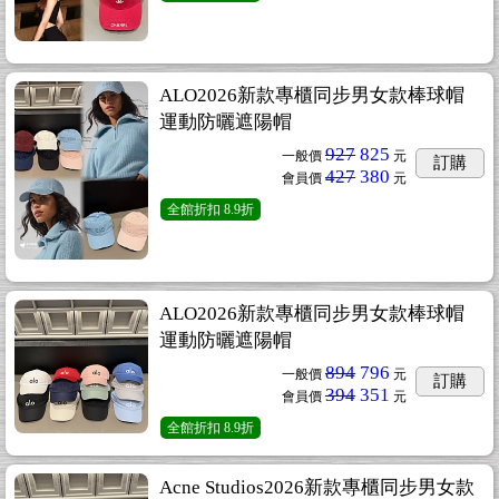
ALO2026新款專櫃同步男女款棒球帽
運動防曬遮陽帽
927
825
一般價
元
訂購
427
380
會員價
元
全館折扣
8.9折
ALO2026新款專櫃同步男女款棒球帽
運動防曬遮陽帽
894
796
一般價
元
訂購
394
351
會員價
元
全館折扣
8.9折
Acne Studios2026新款專櫃同步男女款