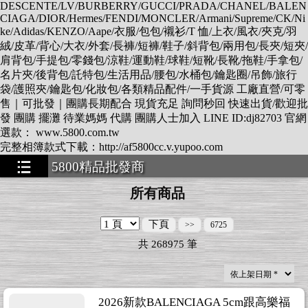
DESCENTE/LV/BURBERRY/GUCCI/PRADA/CHANEL/BALEN
CIAGA/DIOR/Hermes/FENDI/MONCLER/Armani/Supreme/CK/Ni
ke/Adidas/KENZO/Aape/衣服/包包/襯衫/T 恤/上衣/風衣/夾克/羽
絨/皮革/背心/大衣/外套/長褲/短褲/鞋子/斜背包/兩用包/長夾/短夾/
肩背包/手提包/零錢包/涼鞋/運動鞋/球鞋/短靴/長靴/拖鞋/手拿包/
名片夾/後背包/託特包/生活用品/腰包/水桶包/鑰匙圈/吊飾/旅行
袋/護照夾/鑰匙包/化妝包/各類精品配件/一手貨源 工廠直營/可零
售｜可批發｜團購長期配合 現貨充足 詢問秒回 快速出貨/歡迎批
發 團購 擺灘 待業媽媽 代購 團購人士加入 LINE ID:dj82703 官網
選款： www.5800.com.tw
完整相簿款式下載：http://af5800cc.v.yupoo.com
5800精品批發商
★★★★★★★
所有商品
下頁
>>
6725
共
268975
筆
2026新款BALENCIAGA 5cm跟高樂福