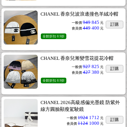
CHANEL 香奈兒波浪邊撞色羊絨冷帽
949
845
一般價
元
訂購
449
400
會員價
元
全館折扣
8.9折
CHANEL 香奈兒漸變雪花提花冷帽
927
825
一般價
元
訂購
427
380
會員價
元
全館折扣
8.9折
CHANEL 2026高級感偏光墨鏡 防紫外
線方圓臉顯瘦駕駛鏡
1924
1712
一般價
元
訂購
1124
1000
會員價
元