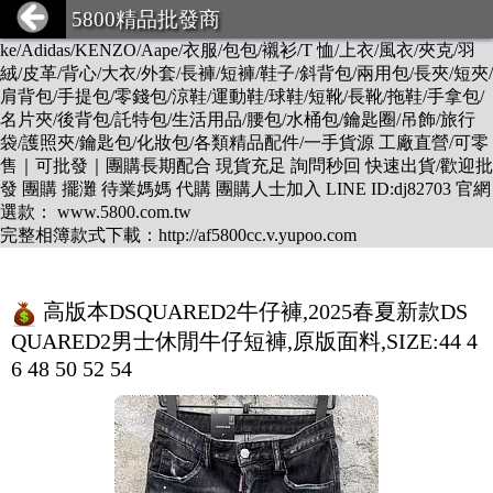
DESCENTE/LV/BURBERRY/GUCCI/PRADA/CHANEL/BALEN
5800精品批發商
CIAGA/DIOR/Hermes/FENDI/MONCLER/Armani/Supreme/CK/Ni
ke/Adidas/KENZO/Aape/衣服/包包/襯衫/T 恤/上衣/風衣/夾克/羽
絨/皮革/背心/大衣/外套/長褲/短褲/鞋子/斜背包/兩用包/長夾/短夾/
肩背包/手提包/零錢包/涼鞋/運動鞋/球鞋/短靴/長靴/拖鞋/手拿包/
名片夾/後背包/託特包/生活用品/腰包/水桶包/鑰匙圈/吊飾/旅行
袋/護照夾/鑰匙包/化妝包/各類精品配件/一手貨源 工廠直營/可零
售｜可批發｜團購長期配合 現貨充足 詢問秒回 快速出貨/歡迎批
發 團購 擺灘 待業媽媽 代購 團購人士加入 LINE ID:dj82703 官網
選款： www.5800.com.tw
完整相簿款式下載：http://af5800cc.v.yupoo.com
高版本DSQUARED2牛仔褲,2025春夏新款DS
QUARED2男士休閒牛仔短褲,原版面料,SIZE:44 4
6 48 50 52 54