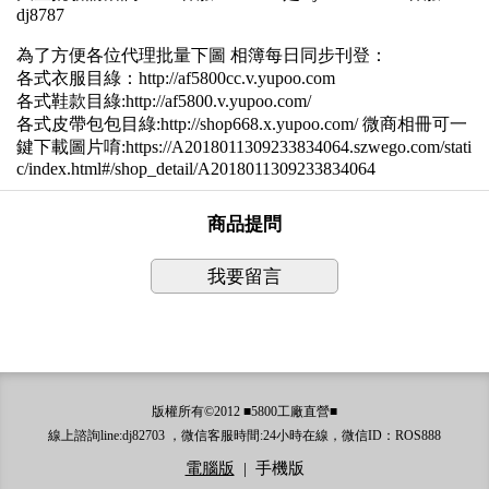
dj8787
為了方便各位代理批量下圖 相簿每日同步刊登：
各式衣服目綠：http://af5800cc.v.yupoo.com
各式鞋款目綠:http://af5800.v.yupoo.com/
各式皮帶包包目綠:http://shop668.x.yupoo.com/ 微商相冊可一
鍵下載圖片唷:https://A2018011309233834064.szwego.com/stati
c/index.html#/shop_detail/A2018011309233834064
商品提問
我要留言
版權所有©2012 ■5800工廠直營■
線上諮詢line:dj82703 ，微信客服時間:24小時在線，微信ID：ROS888
電腦版
|
手機版