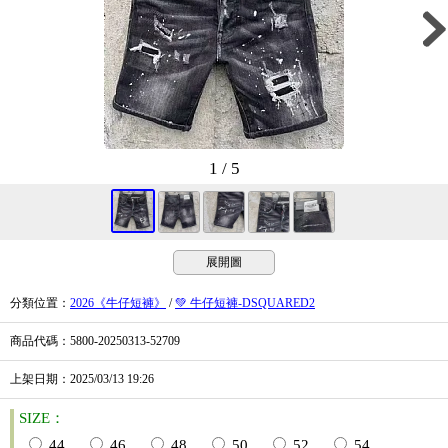
1 / 5
展開圖
分類位置
：
2026《牛仔短褲》
/
💚 牛仔短褲-DSQUARED2
商品代碼
：5800-20250313-52709
上架日期
：2025/03/13
19:26
SIZE：
44
46
48
50
52
54