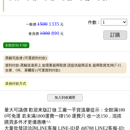
件數
：
1500
1335
一般價
元
1000
890
會員價
元
訂購
全館折扣
8.9折
黑貓宅急便
(可選貨到付款)
貨到付款-黑貓送達府上 如需要超商取貨 請提供超商店名 超商取貨支持(7-11、
全家、OK、萊爾富)
(可選貨到付款)
其他付款方式
加入到收藏匣
量大可議價 歡迎來版訂做 工廠一手貨溫馨提示：全館滿180
0可免運 若未滿1800運費一律150 運費只 收一次150，混搭
購買多件才更優惠噢^^
大量批發請洽詢LINE客服 LINE-ID是 dj8788 LINE2客服-ID: